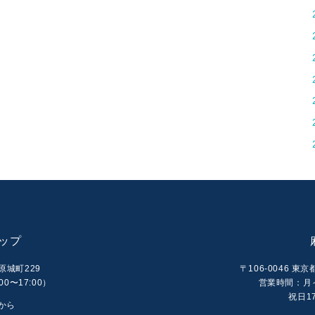
ップ
原城町229
〒106-0046 東
00〜17:00）
営業時間：月～土
祝日17
から