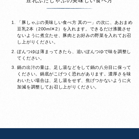
豆乳ぶたしゃぶの美味しい食べ方
「豚しゃぶの美味しい食べ方 其の一」の次に、あおまめ
豆乳2本（200ml✕2）を入れます。できるだけ沸騰させ
ないように煮立たせ、豚肉とお好みの野菜を入れてお召
し上がりください。
ぽんつゆは薄まってきたら、追いぽんつゆで味を調整し
てください。
鍋の出汁の量は、足し湯などをして鍋の八分目に保って
ください。鍋底がこげつく恐れがあります。濃厚さを味
わいたい場合は、足し湯をせず、焦げつかないように火
加減を調整してお召し上がりください。