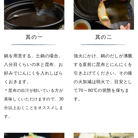
其の一
其の二
鍋を用意する。土鍋の場合、
強火にかけ、鍋のだしが沸騰
八分目くらいの水と昆布、お
する直前に昆布とにんにくを
好みでにんにくを入れしばら
引き上げてください。その後
くおきます。
の火加減は弱火で、目安とし
て70～80℃の状態を保ちま
＊昆布の出汁が効いている方が
す。
美味しくいただけますので、30
分以上おくことをオススメしま
す。